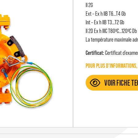
II 2G
Ext – Ex h IIB T6…T4 Gb
Int – Ex h IIB T3…T2 Gb
II 2D Ex h IIIC T80ºC…120ºC Db
La température maximale admi
Certificat:
Certificat d’exame
POUR PLUS D’INFORMATIONS,