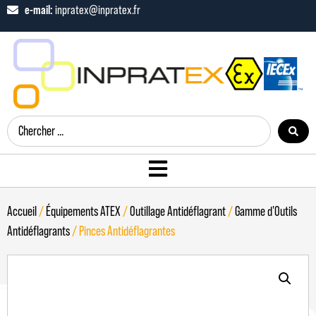
e-mail:
inpratex@inpratex.fr
Accueil
/
Équipements ATEX
/
Outillage Antidéflagrant
/
Gamme d'Outils
Antidéflagrants
/ Pinces Antidéflagrantes