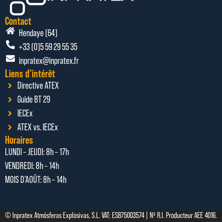
Contact
Hendaye (64)
+33 (0)5 59 29 55 35
inpratex@inpratex.fr
Liens d'intérêt
Directive ATEX
Guide BT 29
IECEx
ATEX vs. IECEx
Horaires
LUNDI – JEUDI: 8h – 17h
VENDREDI: 8h – 14h
MOIS D’AOÛT: 8h – 14h
© Inpratex Atmósferas Explosivas, S.L. VAT: ESB75003574 | Nº R.I. Producteur AEE 4016.