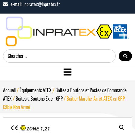
e-mail:
inpratex@inpratex.fr
Accueil
/
Équipements ATEX
/
Boîtes a Boutons et Postes de Commande
ATEX
/
Boîtes à Boutons Ex e - GRP
/ Boîtier Marche-Arrêt ATEX en GRP –
Câble Non Armé