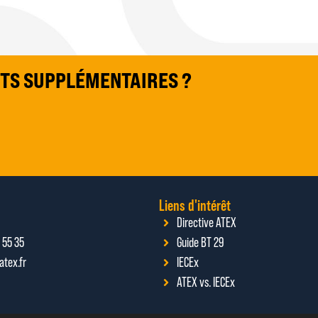
TS SUPPLÉMENTAIRES ?
Liens d'intérêt
Directive ATEX
 55 35
Guide BT 29
atex.fr
IECEx
ATEX vs. IECEx