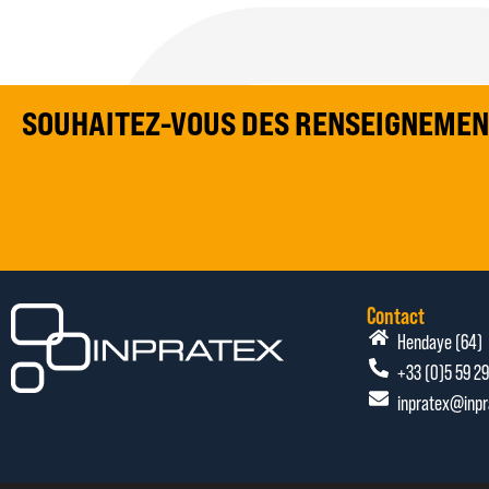
SOUHAITEZ-VOUS DES RENSEIGNEMEN
Contact
Hendaye (64)
+33 (0)5 59 29
inpratex@inpr